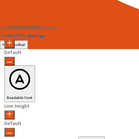
Content Modules
Accessibility Adjustments
Font Size
Powered by
OneTap
Hide Toolbar
Default
Readable Font
Line Height
Default