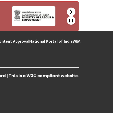
❯
❚❚
ontent Approval
National Portal of India
WIM
 | This is a W3C compliant website.