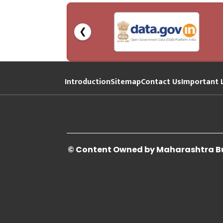
❮
Introduction
Sitemap
Contact Us
Important 
© Content Owned by Maharashtra Bui