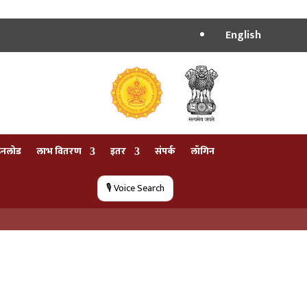
English
उनलोड
लाभ वितरण
इतर
संपर्क
लॉगिन
🎙️ Voice Search