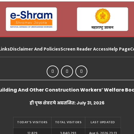
Links
Disclaimer And Policies
Screen Reader Access
Help Page
C
lding And Other Construction Workers’ Welfare Board
ही पृष्ठ शेवटचे अद्यतनित: July 31, 2026
TODAY'S VISITORS
TOTAL VISITORS
LAST UPDATED
12,829
3,840,293
Aug 6, 2026 23:13